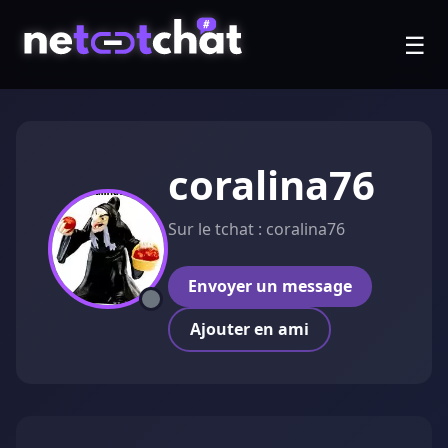
☰
coralina76
Sur le tchat : coralina76
Envoyer un message
Ajouter en ami