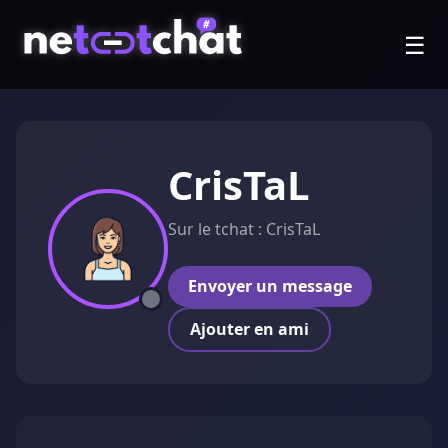
☰
CrisTaL
Sur le tchat : CrisTaL
Envoyer un message
Ajouter en ami