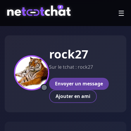
☰
rock27
Sur le tchat : rock27
Envoyer un message
Ajouter en ami