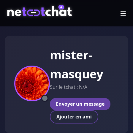
☰
mister-
masquey
Sur le tchat : N/A
Envoyer un message
Ajouter en ami