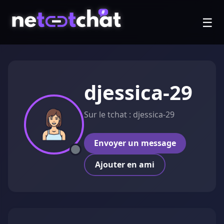
☰
djessica-29
Sur le tchat : djessica-29
Envoyer un message
Ajouter en ami