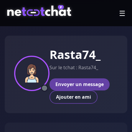
☰
Rasta74_
Sur le tchat : Rasta74_
Envoyer un message
Ajouter en ami