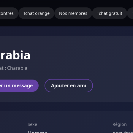
ontres
Tchat orange
Nos membres
Tchat gratuit
rabia
at : Charabia
er un message
Ajouter en ami
Sexe
Région