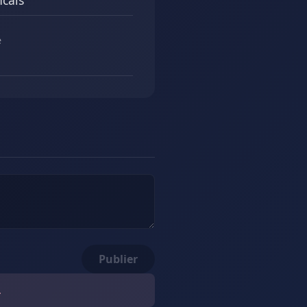
ncais
e
Publier
.