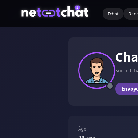
Tchat
Renc
Cha
Sur le tch
Envoy
Âge