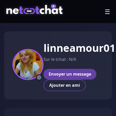
☰
linneamour01
Sur le tchat : N/A
Envoyer un message
Ajouter en ami