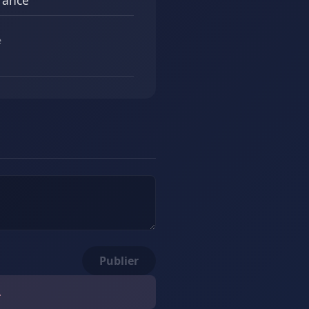
rance
e
Publier
.