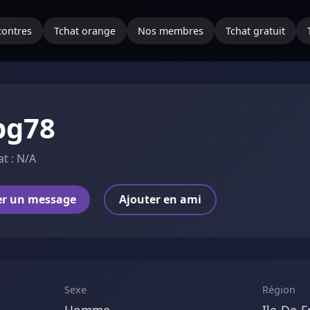
ontres
Tchat orange
Nos membres
Tchat gratuit
ibg78
at : N/A
er un message
Ajouter en ami
Sexe
Région