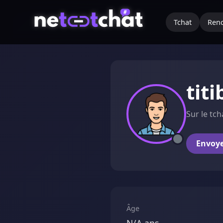
Tchat
Renc
tit
Sur le tch
Envoy
Âge