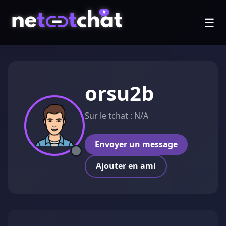
☰
orsu2b
Sur le tchat : N/A
Envoyer un message
Ajouter en ami