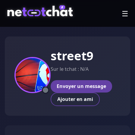
☰
street9
Sur le tchat : N/A
Envoyer un message
Ajouter en ami