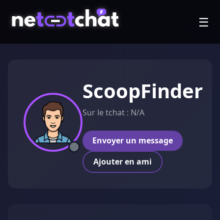
☰
ScoopFinder
Sur le tchat : N/A
Envoyer un message
Ajouter en ami