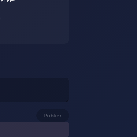
renees
e
Publier
.