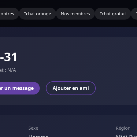
ontres
Tchat orange
Nos membres
Tchat gratuit
i-31
at : N/A
er un message
Ajouter en ami
Sexe
Région