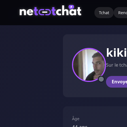
Tchat
Renc
kik
Sur le tch
Envoy
Âge