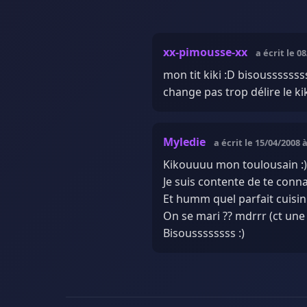
xx-pimousse-xx
a écrit le 0
mon tit kiki :D bisousssssss
change pas trop délire le ki
Myledie
a écrit le 15/04/2008 
Kikouuuu mon toulousain :)
Je suis contente de te conna
Et humm quel parfait cuisini
On se mari ?? mdrrr (ct une
Bisoussssssss :)