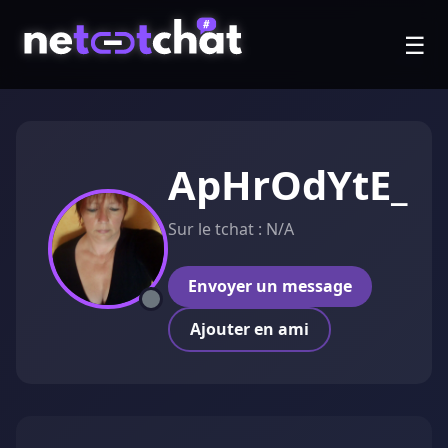
☰
ApHrOdYtE_
Sur le tchat : N/A
Envoyer un message
Ajouter en ami