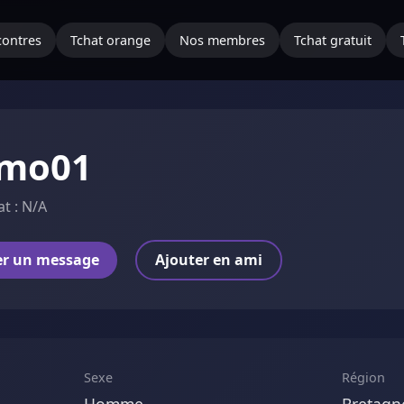
ontres
Tchat orange
Nos membres
Tchat gratuit
amo01
at : N/A
er un message
Ajouter en ami
Sexe
Région