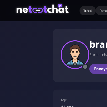
Tchat
Renc
br
Sur le tch
Envoy
Âge