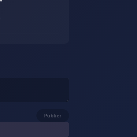
e
e
Publier
.