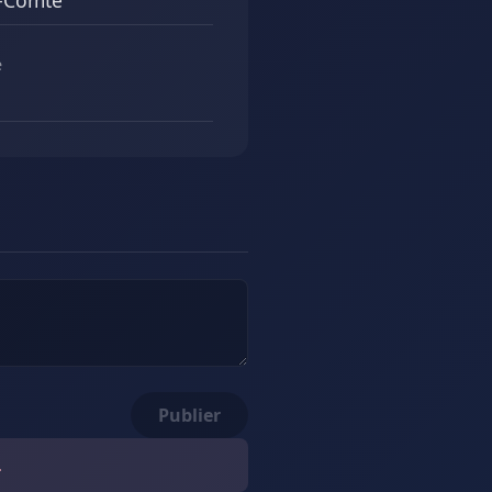
-Comte
e
Publier
.