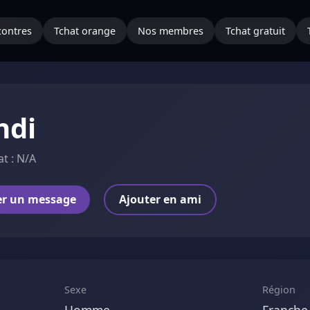
ontres
Tchat orange
Nos membres
Tchat gratuit
hdi
at : N/A
er un message
Ajouter en ami
Sexe
Région