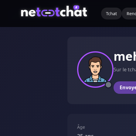
Tchat
Renc
me
Sur le tch
Envoy
Âge