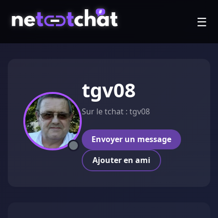
☰
tgv08
Sur le tchat : tgv08
Envoyer un message
Ajouter en ami